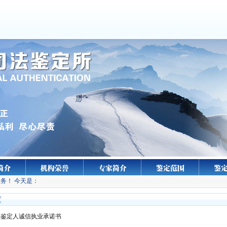
务！ 今天是：
度
法鉴定人诚信执业承诺书