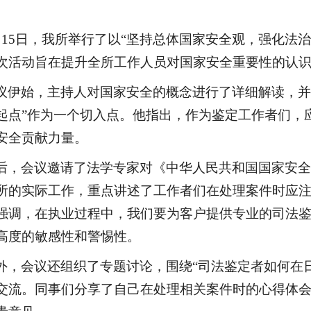
月15日
，我所举行了以
“坚持总体国家安全观，强化法治
次活动旨在提升全所
工作人员
对国家安全重要性的认
议伊始，
主持人
对国家安全的概念进行了详细解读，
起点”作为一个切入点
。他指出，作为
鉴定工作者
们
，
安全贡献力量。
后，会议邀请了法学专家对《中华人民共和国国家安
所
的实际工作，重点讲述了
工作者们
在处理案件时应
强调，
在
执业过程中，
我们
要为客户提供专业的
司法
高度的敏感性和警惕性。
外，会议还组织了专题讨论，围绕
“
司法鉴定者
如何在
交流。
同事们
分享了自己在处理相关案件时的心得体