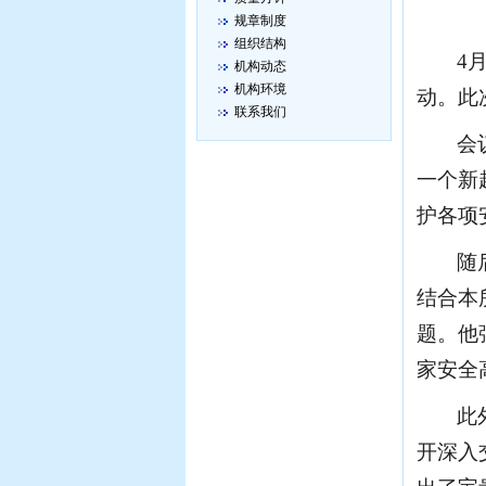
规章制度
组织结构
4
机构动态
机构环境
动。此
联系我们
会
一个新
护
各项
随
结合
本
题。他
家安全
此
开深入